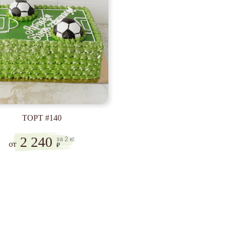
ТОРТ #140
2 240
за 2 кг.
от
₽