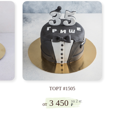
ТОРТ #1505
3 450
за 2 кг.
от
₽