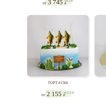
3 745
за 2 кг.
от
₽
ТОРТ #1566
2 155
за 1.5 кг.
от
₽