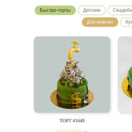
Быстро-торты
Детские
Свадеб
Для мужчин
Ку
ТОРТ #1649