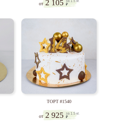
2 105
за 1.5 кг.
от
₽
ТОРТ #1540
2 925
за 1.5 кг.
от
₽