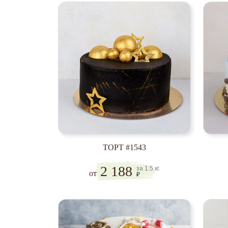
ТОРТ #1543
2 188
за 1.5 кг.
от
₽