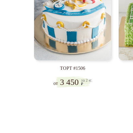
ТОРТ #1506
3 450
за 2 кг.
от
₽