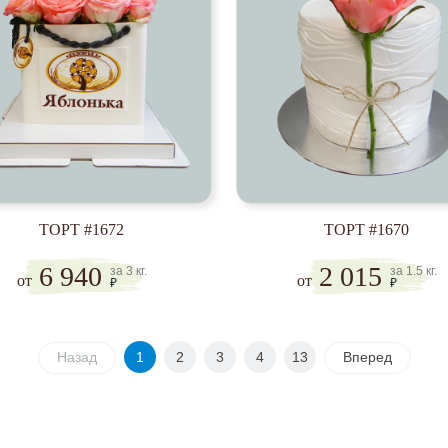
ТОРТ #1672
ТОРТ #1670
6 940
2 015
за 3 кг.
за 1.5 кг.
от
от
₽
₽
Назад
1
2
3
4
13
Вперед