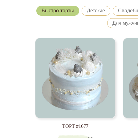
Быстро-торты
Детские
Свадеб
Для мужчи
ТОРТ #1677