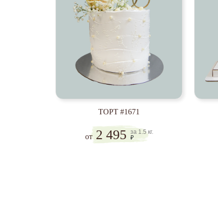
ТОРТ #1671
2 495
за 1.5 кг.
от
₽