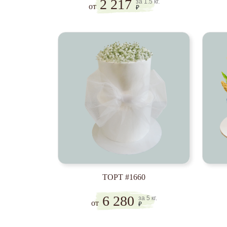
2 217
за 1.5 кг.
от
₽
ТОРТ #1660
6 280
за 5 кг.
от
₽