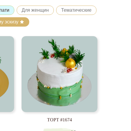
пати
Для женщин
Тематические
му эскизу
ТОРТ #1674