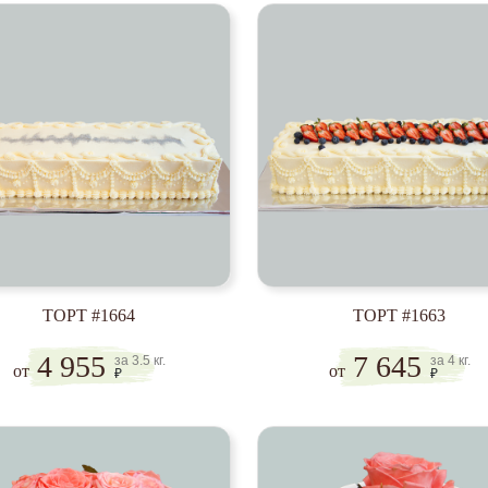
ТОРТ #1664
ТОРТ #1663
4 955
7 645
за 3.5 кг.
за 4 кг.
от
от
₽
₽