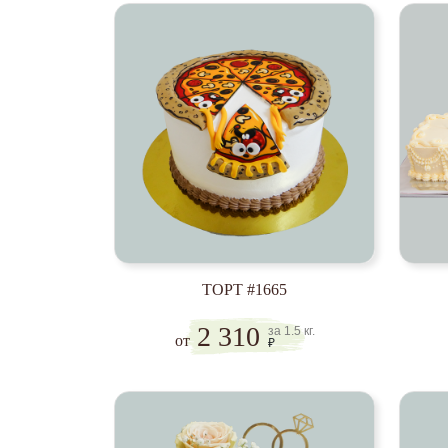
ТОРТ #1665
2 310
за 1.5 кг.
от
₽