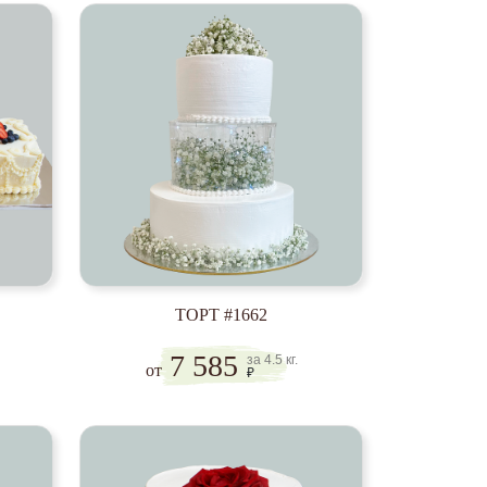
ТОРТ #1662
7 585
за 4.5 кг.
от
₽