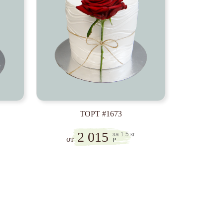
ТОРТ #1673
2 015
за 1.5 кг.
от
₽