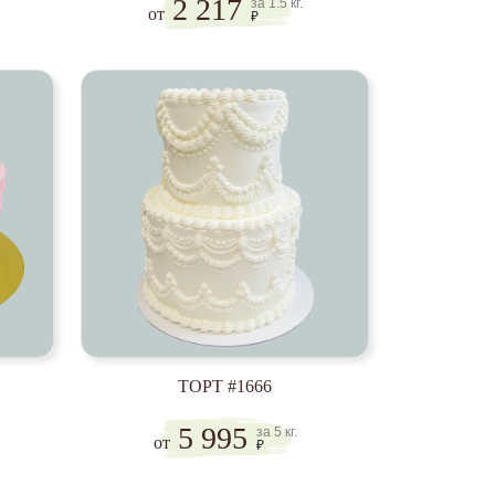
2 217
за 1.5 кг.
от
₽
ТОРТ #1666
5 995
за 5 кг.
от
₽