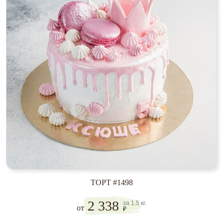
ТОРТ #1498
2 338
за 1.5 кг.
от
₽