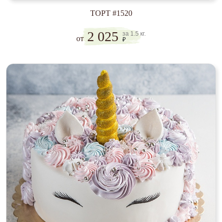
ТОРТ #1520
2 025
за 1.5 кг.
от
₽