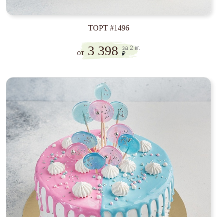
ТОРТ #1496
3 398
за 2 кг.
от
₽