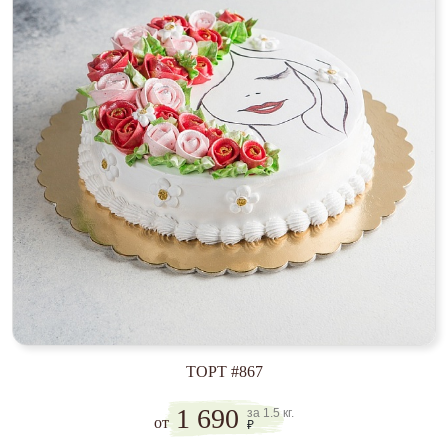
ТОРТ #867
1 690
за 1.5 кг.
от
₽