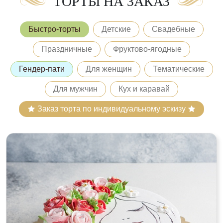
ТОРТЫ НА ЗАКАЗ
Быстро-торты
Детские
Свадебные
Праздничные
Фруктово-ягодные
Гендер-пати
Для женщин
Тематические
Для мужчин
Кух и каравай
Заказ торта по индивидуальному эскизу