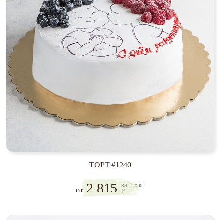
ТОРТ #1240
2 815
за 1.5 кг.
от
₽