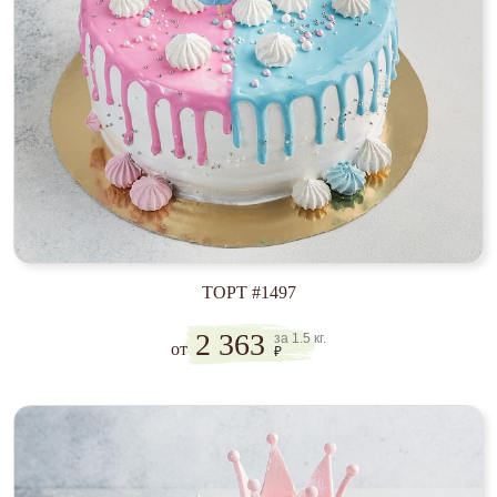
ТОРТ #1497
2 363
за 1.5 кг.
от
₽