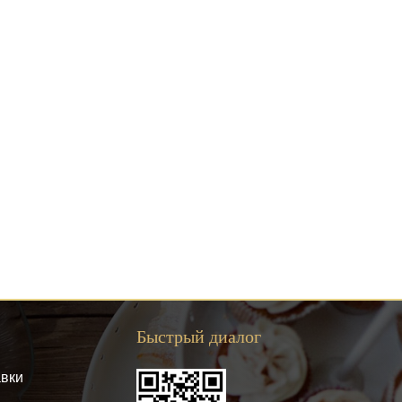
Быстрый диалог
авки