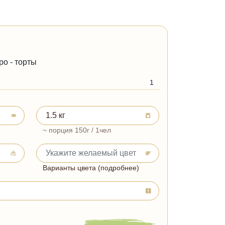
ро - торты
1
~ порция 150г / 1чел
Варианты цвета (подробнее)