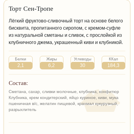
Торт Сен-Тропе
Лёгкий фруктово-сливочный торт на основе белого
бисквита, пропитанного сиропом, с кремом-суфле
из натуральной сметаны и сливок, с прослойкой из
клубничного джема, украшенный киви и клубникой.
Белки
Жиры
Углеводы
ККал
2,1
6,2
30
184,3
Состав:
Сметана, сахар, сливки молочные, клубника, конфитюр
Клубника, крем кондитерский, яйцо куриное, киви, мука
пшеничная в/с, желатин пищевой, крахмал кукурузный,
разрыхлитель